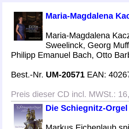
Maria-Magdalena Kacz
Maria-Magdalena Kacz
Sweelinck, Georg Muff
Philipp Emanuel Bach, Otto Barb
Best.-Nr.
UM-20571
EAN: 4026
Preis dieser CD incl. MWSt.: 16
Die Schiegnitz-Orge
Markus Eichenlaub spi