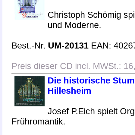
Christoph Schömig spi
und Moderne.
Best.-Nr.
UM-20131
EAN: 4026
Preis dieser CD incl. MWSt.: 16
Die historische Stum
Hillesheim
Josef P.Eich spielt Or
Frühromantik.