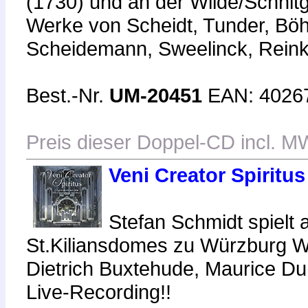
(1730) und an der Wilde/Schnit
Werke von Scheidt, Tunder, Bö
Scheidemann, Sweelinck, Rein
Best.-Nr.
UM-20451
EAN: 4026
Preis dieser Doppel-CD incl. M
Veni Creator Spiritus
Stefan Schmidt spielt 
St.Kiliansdomes zu Würzburg 
Dietrich Buxtehude, Maurice Dur
Live-Recording!!