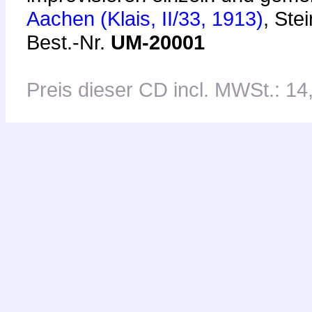
Aachen (Klais, II/33, 1913)
, Ste
Best.-Nr.
UM-20001
Preis dieser CD incl. MWSt.: 14