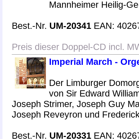
Mannheimer Heilig-Gei
Best.-Nr.
UM-20341
EAN: 4026
Preis dieser Doppel-CD incl. M
Imperial March - Or
Der Limburger Domorg
von Sir Edward Willia
Joseph Strimer, Joseph Guy Mari
Joseph Reveyron und Frederick
Best.-Nr.
UM-20331
EAN: 4026