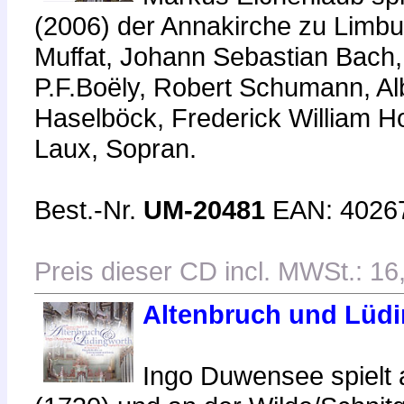
(2006) der Annakirche zu Limb
Muffat, Johann Sebastian Bach
P.F.Boëly, Robert Schumann, Al
Haselböck, Frederick William H
Laux, Sopran.
Best.-Nr.
UM-20481
EAN: 4026
Preis dieser CD incl. MWSt.: 16
Altenbruch und Lüd
Ingo Duwensee spielt 