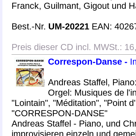
Franck, Guilmant, Gigout und H
Best.-Nr.
UM-20221
EAN: 4026
Preis dieser CD incl. MWSt.: 16
Correspon-Danse -
Im
Andreas Staffel, Piano
Orgel: Musiques de l'i
"Lointain", "Méditation", "Point
"CORRESPON-DANSE"
Andreas Staffel - Piano, und Ch
improvisieren einzeln und gem